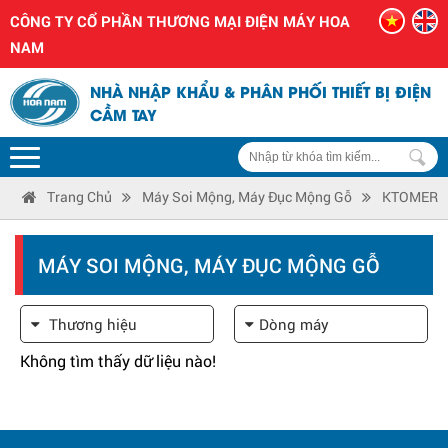
CÔNG TY CỔ PHẦN THƯƠNG MẠI ĐIỆN MÁY HOA
NAM
NHÀ NHẬP KHẨU & PHÂN PHỐI THIẾT BỊ ĐIỆN
CẦM TAY
Trang Chủ
Máy Soi Mộng, Máy Đục Mộng Gỗ
KTOMER
MÁY SOI MỘNG, MÁY ĐỤC MỘNG GỖ
Thương hiệu
Dòng máy
Không tìm thấy dữ liệu nào!