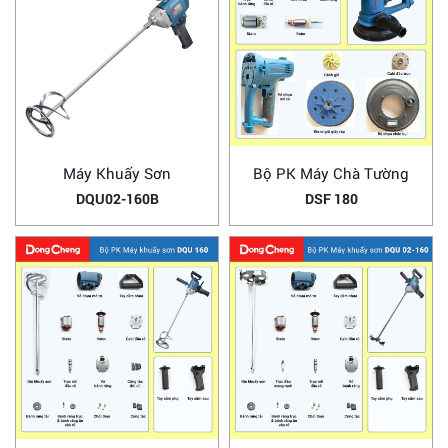
Máy Khuấy Sơn
Bộ PK Máy Chà Tường
DQU02-160B
DSF 180