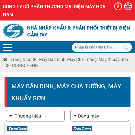
CÔNG TY CỔ PHẦN THƯƠNG MẠI ĐIỆN MÁY HOA
NAM
NHÀ NHẬP KHẨU & PHÂN PHỐI THIẾT BỊ ĐIỆN
CẦM TAY
Trang Chủ
Máy Bắn Đinh, Máy Chà Tường, Máy Khuấy Sơn
DONGCHENG
MÁY BẮN ĐINH, MÁY CHÀ TƯỜNG, MÁY
KHUẤY SƠN
Thương hiệu
Dòng máy