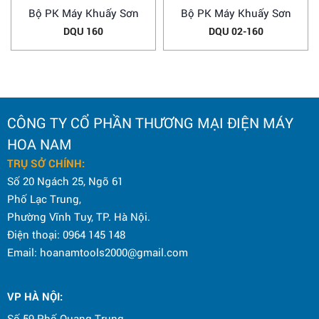
Bộ PK Máy Khuấy Sơn
Bộ PK Máy Khuấy Sơn
DQU 160
DQU 02-160
CÔNG TY CỔ PHẦN THƯƠNG MẠI ĐIỆN MÁY
HOA NAM
TRỤ SỞ CHÍNH:
Số 20 Ngách 25, Ngõ 61
Phố Lạc Trung,
Phường Vĩnh Tuy, TP. Hà Nội.
Điện thoại: 0964 145 148
Email: hoanamtools2000@gmail.com
VP HÀ NỘI
:
Số 59 Phố Quang Trung,