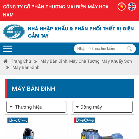
CÔNG TY CỔ PHẦN THƯƠNG MẠI ĐIỆN MÁY HOA
NAM
NHÀ NHẬP KHẨU & PHÂN PHỐI THIẾT BỊ ĐIỆN
CẦM TAY
Trang Chủ
Máy Bắn Đinh, Máy Chà Tường, Máy Khuấy Sơn
Máy Bắn Đinh
MÁY BẮN ĐINH
Thương hiệu
Dòng máy