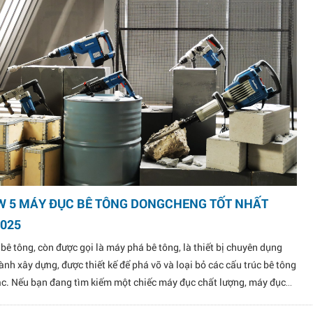
W 5 MÁY ĐỤC BÊ TÔNG DONGCHENG TỐT NHẤT
025
bê tông, còn được gọi là máy phá bê tông, là thiết bị chuyên dụng
ành xây dựng, được thiết kế để phá vỡ và loại bỏ các cấu trúc bê tông
c. Nếu bạn đang tìm kiếm một chiếc máy đục chất lượng, máy đục
DongCheng chắc chắn là lựa chọn đáng tin cậy. Hãy cùng khám phá