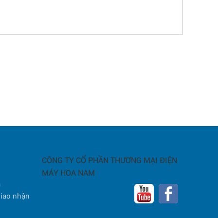
CÔNG TY CỔ PHẦN THƯƠNG MẠI ĐIỆN
MÁY HOA NAM
a
giao nhận