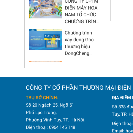
HẤP DẪN CHO
5 dòng m
ĐIỆN MÁY HOA
ĐẠI LÝ
NAM TỔ CHỨC
CHƯƠNG TRÌNH
CHÚC MỪNG
Chương trình
NGÀY QUỐC TẾ
xây dựng Góc
THIẾU NHI 1/6
thương hiệu
DongCheng
2026 - Nâng tầm
Hoa Nam Chung
diện mạo cửa
Tay Chia Sẻ Với
hàng
Anh Chị Khách
Hàng Các Khu
CÔNG TY CỔ PHẦN THƯƠNG MẠI ĐIỆN
Vực Bão Lũ
KỶ NIỆM 80
TRỤ SỞ CHÍNH:
ĐỊA ĐIỂM
NĂM CÁCH
Số 20 Ngách 25, Ngõ 61
MẠNG THÁNG
Số 838 đư
Phố Lạc Trung,
TÁM VÀ QUỐC
Tuy, TP. H
Phường Vĩnh Tuy, TP. Hà Nội.
KHÁNH 2/9
Điện thoại
CHƯƠNG TRÌNH
Điện thoại: 0964 145 148
Email: h
GÓC THƯƠNG