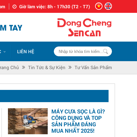
com
Giờ làm việc: 8h - 17h30 (T2 - T7)
M TAY
C
LIÊN HỆ
rang Chủ
Tin Tức & Sự Kiện
Tư Vấn Sản Phẩm
MÁY CƯA SỌC LÀ GÌ?
CÔNG DỤNG VÀ TOP
SẢN PHẨM ĐÁNG
MUA NHẤT 2025!