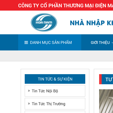
CÔNG TY CỔ PHẦN THƯƠNG MẠI ĐIỆN 
NHÀ NHẬP KH
DANH MỤC SẢN PHẨM
GIỚI THIỆU
TƯ
TIN TỨC & SỰ KIỆN
Tin Tức Nội Bộ
Tin Tức Thị Trường