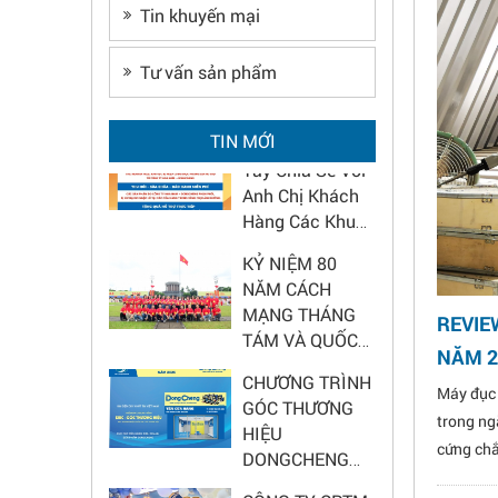
Chương trình
Tin khuyến mại
xây dựng Góc
thương hiệu
Tư vấn sản phẩm
DongCheng
2026 - Nâng tầm
Hoa Nam Chung
TIN MỚI
diện mạo cửa
Tay Chia Sẻ Với
hàng
Anh Chị Khách
Hàng Các Khu
Vực Bão Lũ
KỶ NIỆM 80
NĂM CÁCH
MẠNG THÁNG
REVIE
TÁM VÀ QUỐC
KHÁNH 2/9
NĂM 2
CHƯƠNG TRÌNH
Máy đục 
GÓC THƯƠNG
HIỆU
trong ng
DONGCHENG
cứng chắ
2025 – CƠ HỘI
bê tông 
CÔNG TY CPTM