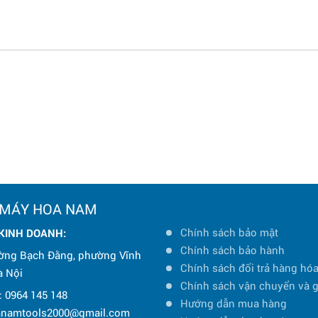
áy đục bê tông hot nhất nhà DongCheng trong bài viết dưới đây.
 MÁY HOA NAM
Chính sách bảo mật
 KINH DOANH:
Chính sách bảo hành
ờng Bạch Đằng, phường Vĩnh
Chính sách đổi trả hàng hó
à Nội
Chính sách vận chuyển và 
: 0964 145 148
Hướng dẫn mua hàng
oanamtools2000@gmail.com