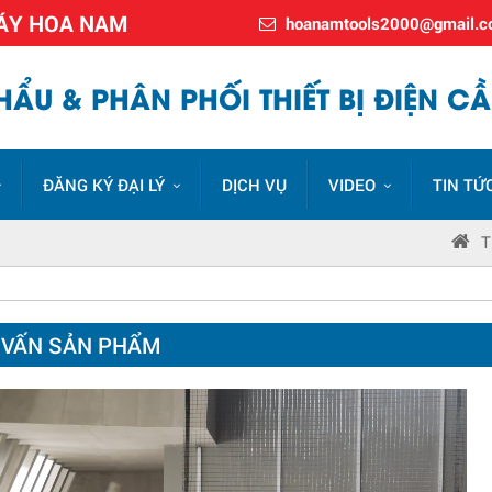
MÁY HOA NAM
hoanamtools2000@gmail.
ẨU & PHÂN PHỐI THIẾT BỊ ĐIỆN CẦ
ĐĂNG KÝ ĐẠI LÝ
DỊCH VỤ
VIDEO
TIN TỨ
T
 VẤN SẢN PHẨM